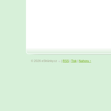
© 2026 eStránky.cz
|
RSS
|
Tisk
|
Nahoru ↑