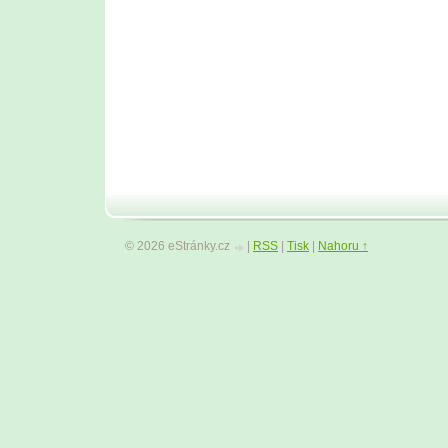
© 2026 eStránky.cz
|
RSS
|
Tisk
|
Nahoru ↑