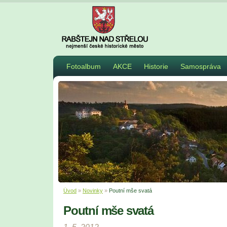
Fotoalbum
AKCE
Historie
Samospráva
Úvod
»
Novinky
»
Poutní mše svatá
Poutní mše svatá