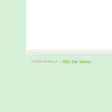
© 2026 eStránky.cz
|
RSS
|
Tisk
|
Nahoru ↑