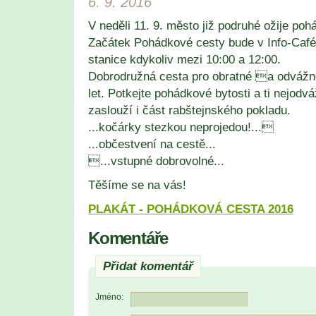
6. 9. 2016
V neděli 11. 9. město již podruhé ožije po
Začátek Pohádkové cesty bude v Info-Café
stanice kdykoliv mezi 10:00 a 12:00.
Dobrodružná cesta pro obratné a odvážné
let. Potkejte pohádkové bytosti a ti nejodv
zaslouží i část rabštejnského pokladu.
...kočárky stezkou neprojedou!...
...občestvení na cestě...
...vstupné dobrovolné...
Těšíme se na vás!
PLAKÁT - POHÁDKOVÁ CESTA 2016
Komentáře
Přidat komentář
Jméno: