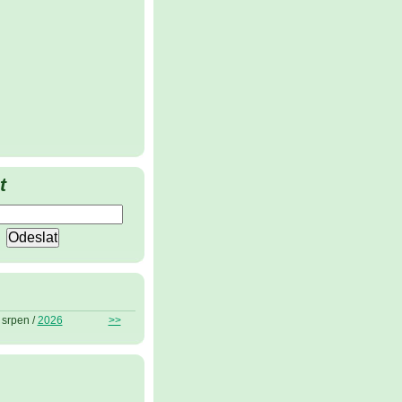
t
srpen /
2026
>>
ů