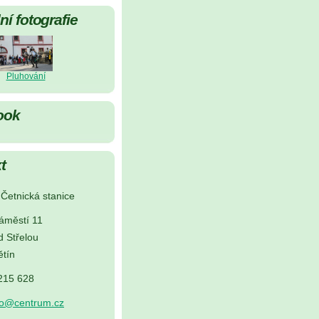
í fotografie
Pluhování
ook
t
Četnická stanice
áměstí 11
d Střelou
tín
 215 628
no@centrum.cz