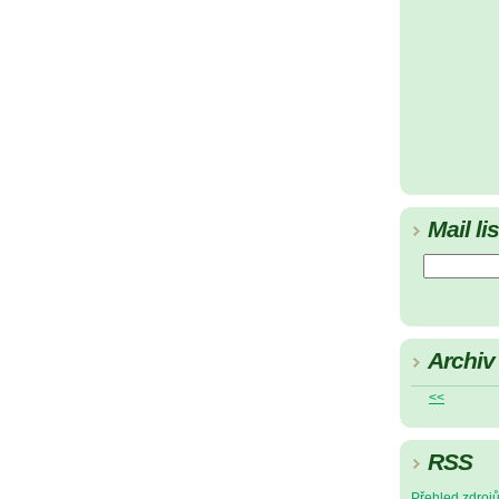
Mail lis
Archiv
<<
RSS
Přehled zdroj