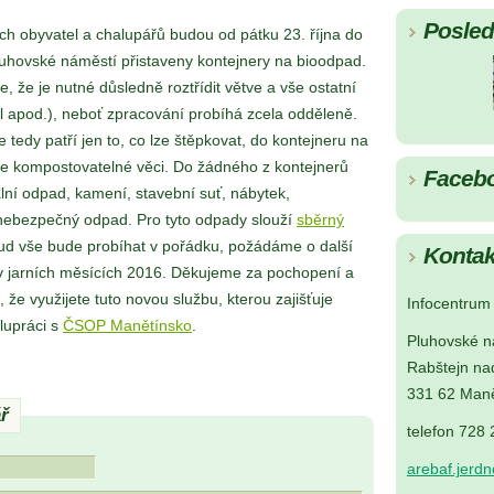
Posledn
ch obyvatel a chalupářů budou od pátku 23. října do
Pluhovské náměstí přistaveny kontejnery na bioodpad.
 že je nutné důsledně roztřídit větve a vše ostatní
ídel apod.), neboť zpracování probíhá zcela odděleně.
 tedy patří jen to, co lze štěpkovat, do kontejneru na
ze kompostovatelné věci. Do žádného z kontejnerů
Faceb
ní odpad, kamení, stavební suť, nábytek,
 nebezpečný odpad. Pro tyto odpady slouží
sběrný
ud vše bude probíhat v pořádku, požádáme o další
Kontak
 v jarních měsících 2016. Děkujeme za pochopení a
 že využijete tuto novou službu, kterou zajišťuje
Infocentrum 
lupráci s
ČSOP Manětínsko
.
Pluhovské n
Rabštejn na
331 62 Maně
ř
telefon 728
arebaf.jerd