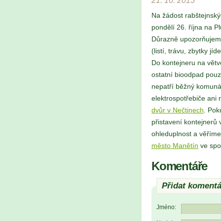
21. 10. 2015
Na žádost rabštejnský
pondělí 26. října na 
Důrazně upozorňujeme,
(listí, trávu, zbytky j
Do kontejneru na větve
ostatní bioodpad pou
nepatří běžný komunál
elektrospotřebiče ani
dvůr v Nečtinech
. Pok
přistavení kontejnerů
ohleduplnost a věříme,
město Manětín
ve spo
Komentáře
Přidat komentá
Jméno: