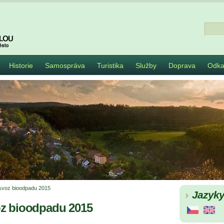
Historie
Samospráva
Turistika
Služby
Doprava
Odka
svoz bioodpadu 2015
Jazyk
z bioodpadu 2015