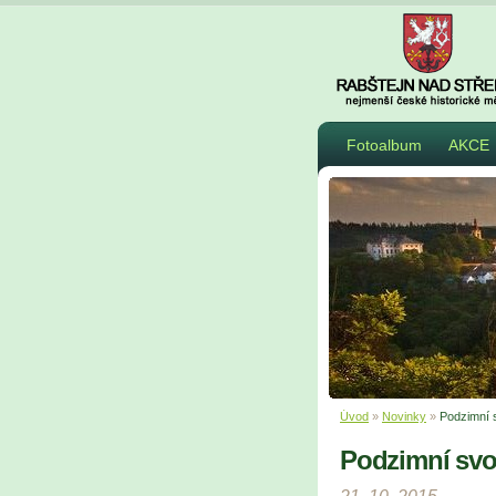
Fotoalbum
AKCE
Úvod
»
Novinky
»
Podzimní 
Podzimní svo