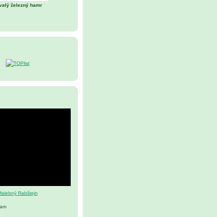
valý železný hamr
alebný Rabštejn
nam