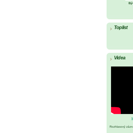
Bý
Toplist
Videa
M
Rozhlasový záz