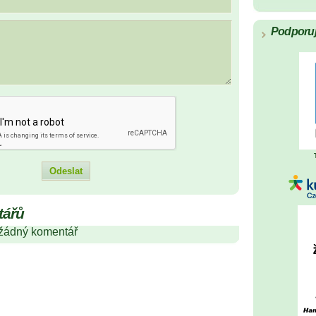
Podporu
tářů
 žádný komentář