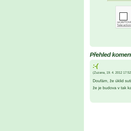
Přehled komen
:-(
(
Zuzana
,
19. 4. 2012
17:52
Doufám, že úklid suti
že je budova v tak k