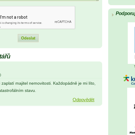
Podporu
tářů
)
 zaplatí majitel nemovitosti. Každopádně je mi líto,
atastrofálním stavu.
Odpovědět