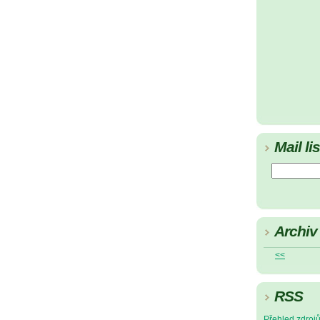
Mail lis
Archiv
<<
RSS
Přehled zdroj