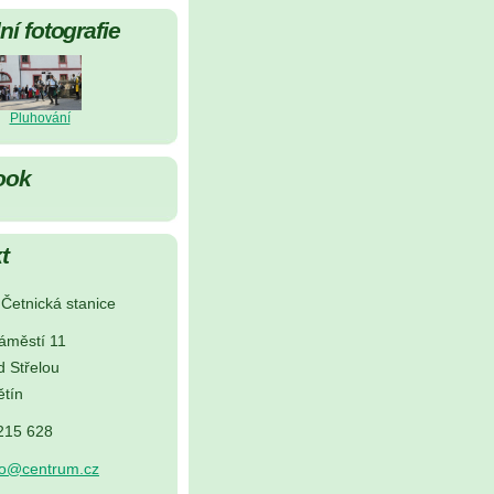
í fotografie
Pluhování
ook
t
Četnická stanice
áměstí 11
d Střelou
tín
 215 628
no@centrum.cz