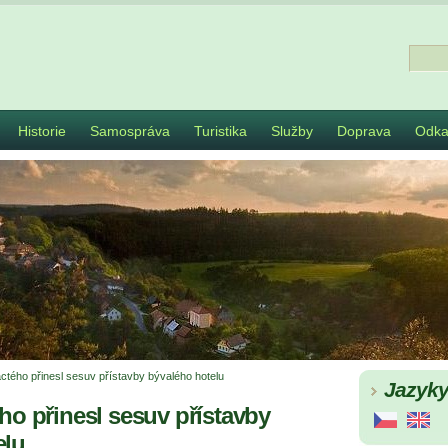
Historie
Samospráva
Turistika
Služby
Doprava
Odka
áctého přinesl sesuv přístavby bývalého hotelu
Jazyk
ého přinesl sesuv přístavby
elu