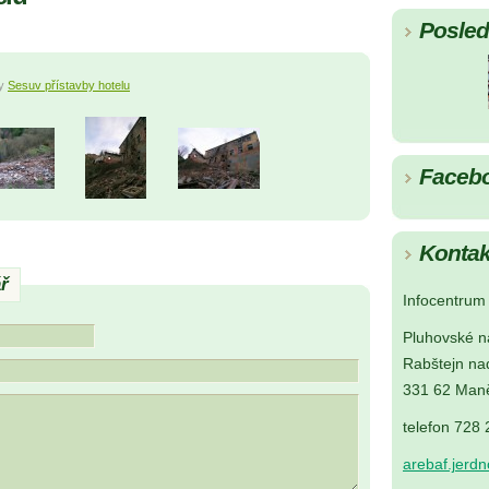
Posledn
ky
Sesuv přístavby hotelu
Faceb
Kontak
ř
Infocentrum 
Pluhovské n
Rabštejn na
331 62 Maně
telefon 728
arebaf.jerd