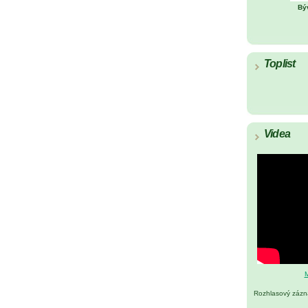
Bý
Toplist
Videa
M
Rozhlasový záz