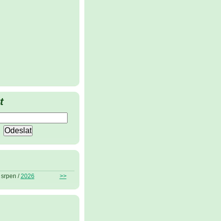
t
srpen /
2026
>>
ů