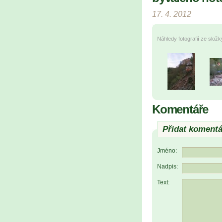
17. 4. 2012
Náhledy fotografií ze slož
Komentáře
Přidat komentá
Jméno:
Nadpis:
Text: