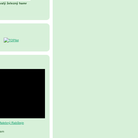
valý železný hamr
alebný Rabštejn
nam