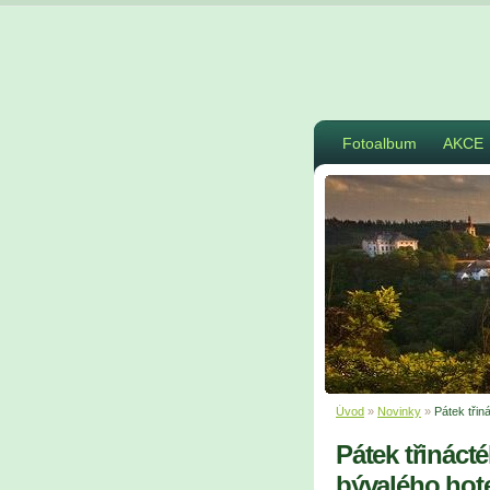
Fotoalbum
AKCE
Úvod
»
Novinky
»
Pátek třin
Pátek třináct
bývalého hot