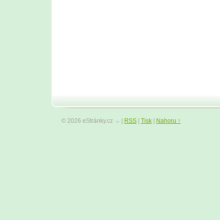
© 2026 eStránky.cz
|
RSS
|
Tisk
|
Nahoru ↑