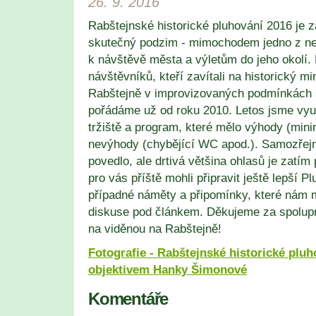
26. 9. 2016
Rabštejnské historické pluhování 2016 je 
skutečný podzim - mimochodem jedno z ne
k návštěvě města a výletům do jeho okolí.
návštěvníků, kteří zavítali na historický min
Rabštejně v improvizovaných podmínkách 
pořádáme už od roku 2010. Letos jsme využ
tržiště a program, které mělo výhody (mini
nevýhody (chybějící WC apod.). Samozřej
povedlo, ale drtivá většina ohlasů je zatí
pro vás příště mohli připravit ještě lepší P
případné náměty a připomínky, které nám 
diskuse pod článkem. Děkujeme za spolupr
na viděnou na Rabštejně!
Fotografie - Rabštejnské historické pluh
objektivem Hanky Šimonové
Komentáře