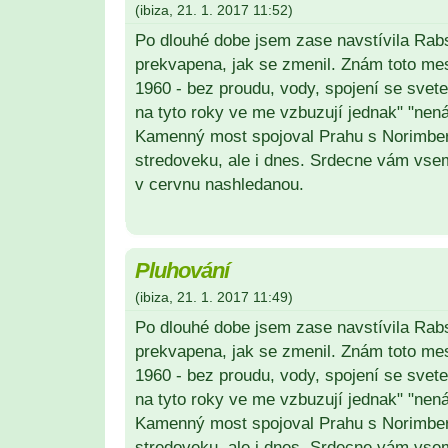
(
ibiza
,
21. 1. 2017
11:52
)
Po dlouhé dobe jsem zase navstívila Rabs
prekvapena, jak se zmenil. Znám toto mes
1960 - bez proudu, vody, spojení se sve
na tyto roky ve me vzbuzují jednak" "nenávi
Kamenný most spojoval Prahu s Norimbe
stredoveku, ale i dnes. Srdecne vám vsem
v cervnu nashledanou.
Pluhování
(
ibiza
,
21. 1. 2017
11:49
)
Po dlouhé dobe jsem zase navstívila Rabs
prekvapena, jak se zmenil. Znám toto mes
1960 - bez proudu, vody, spojení se sve
na tyto roky ve me vzbuzují jednak" "nenávi
Kamenný most spojoval Prahu s Norimbe
stredoveku, ale i dnes. Srdecne vám vsem