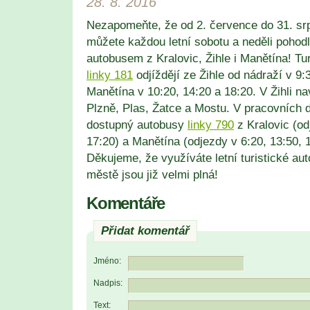
28. 8. 2016
Nezapomeňte, že od 2. července do 31. sr
můžete každou letní sobotu a neděli pohodl
autobusem z Kralovic, Žihle i Manětína! Tu
linky 181
odjíždějí ze Žihle od nádraží v 9:
Manětína v 10:20, 14:20 a 18:20. V Žihli na
Plzně, Plas, Žatce a Mostu. V pracovních 
dostupný autobusy
linky 790
z Kralovic (od
17:20) a Manětína (odjezdy v 6:20, 13:50, 1
Děkujeme, že využíváte letní turistické au
městě jsou již velmi plná!
Komentáře
Přidat komentář
Jméno:
Nadpis:
Text: