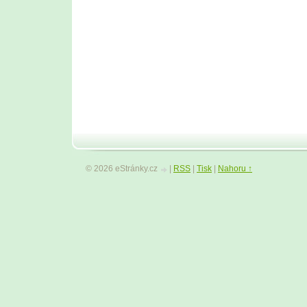
© 2026 eStránky.cz
|
RSS
|
Tisk
|
Nahoru ↑