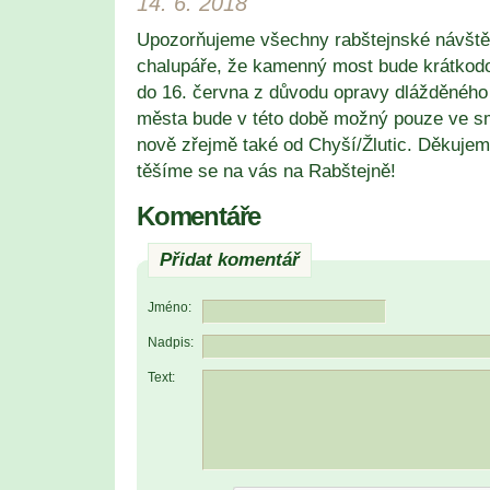
14. 6. 2018
Upozorňujeme všechny rabštejnské návštěv
chalupáře, že kamenný most bude krátkod
do 16. června z důvodu opravy dlážděného 
města bude v této době možný pouze ve s
nově zřejmě také od Chyší/Žlutic. Děkuje
těšíme se na vás na Rabštejně!
Komentáře
Přidat komentář
Jméno:
Nadpis:
Text: