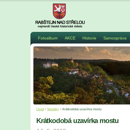
Fotoalbum
AKCE
Historie
Samospráva
Úvod
»
Novinky
»
Krátkodobá uzavírka mostu
Krátkodobá uzavírka mostu