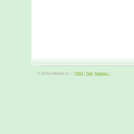
© 2026 eStránky.cz
|
RSS
|
Tisk
|
Nahoru ↑