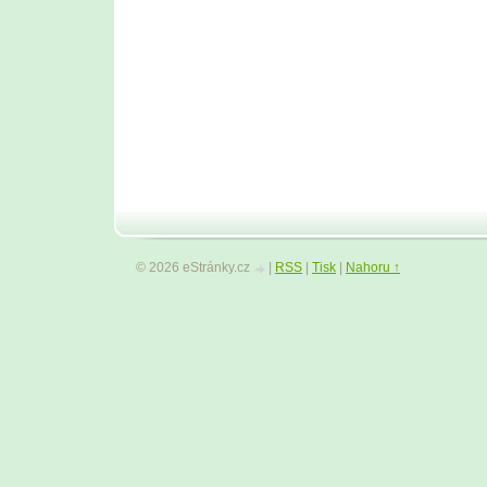
© 2026 eStránky.cz
|
RSS
|
Tisk
|
Nahoru ↑