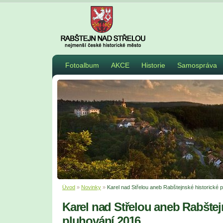
Fotoalbum
AKCE
Historie
Samospráva
Úvod
»
Novinky
»
Karel nad Střelou aneb Rabštejnské historické 
Karel nad Střelou aneb Rabštej
pluhování 2016