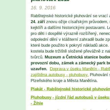
16. 9. 2016
Rabštejnské historické pluhování se vrací
24. září
znovu ožije císařským průvodem, m
kejklíři a dalšími historickými postavami.
pro děti i dospělé výrazně rozšířený, nenech
odpolední dění v klášterní zahradě bude z
které bude použito k pokrytí nákladů akce.
kostela bude tržiště složené převážně z na
tvůrců.
Muzeum a Četnická stanice budou
provozní dobu, zámek a zámecký park b
uzavřen.
Doprava v úseku Manětín - Rabšt
zajištěna autobusy - pluhobusy.
Pluhování 
Plzeňského kraje a Města Manětína.
Plakát - Rabštejnské historické pluhován
Pluhobusy - jízdní řád autobusů v úseku
- Žihle