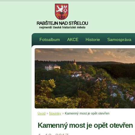
Fotoalbum
AKCE
Historie
Samospráva
Úvod
»
Novinky
»
Kamenný most je opět otevřen
Kamenný most je opět otevřen