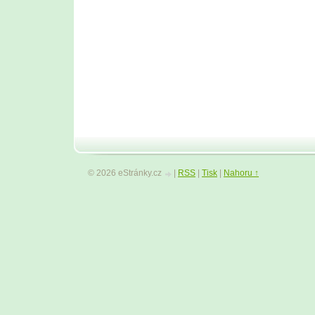
© 2026 eStránky.cz
|
RSS
|
Tisk
|
Nahoru ↑