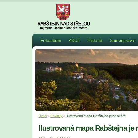
Fotoalbum
AKCE
Historie
Samospráva
Úvod
»
Novinky
»
Ilustrovaná mapa Rabštejna je na světě
Ilustrovaná mapa Rabštejna je 