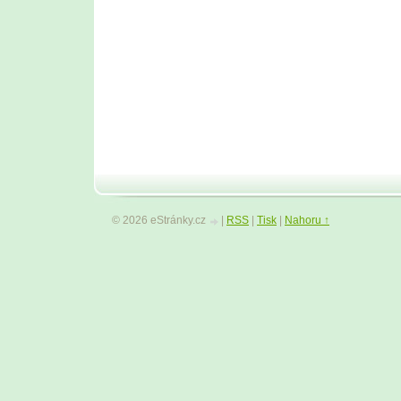
© 2026 eStránky.cz
|
RSS
|
Tisk
|
Nahoru ↑