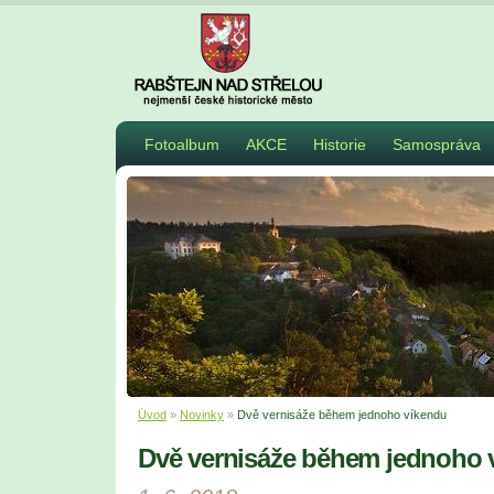
Fotoalbum
AKCE
Historie
Samospráva
Úvod
»
Novinky
»
Dvě vernisáže během jednoho víkendu
Dvě vernisáže během jednoho 