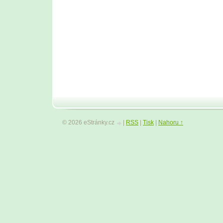
© 2026 eStránky.cz
|
RSS
|
Tisk
|
Nahoru ↑