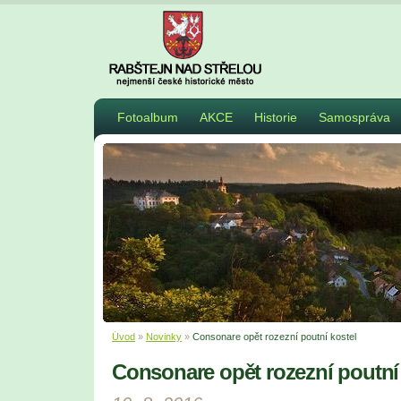
Fotoalbum
AKCE
Historie
Samospráva
Úvod
»
Novinky
»
Consonare opět rozezní poutní kostel
Consonare opět rozezní poutní