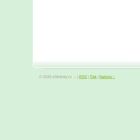
© 2026 eStránky.cz
|
RSS
|
Tisk
|
Nahoru ↑