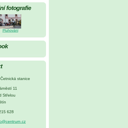
í fotografie
Pluhování
ook
t
Četnická stanice
áměstí 11
d Střelou
tín
 215 628
no@centrum.cz