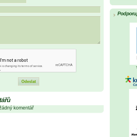
Podporu
tářů
 žádný komentář