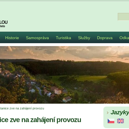
Historie
Samospráva
Turistika
Služby
Doprava
Odka
tanice zve na zahájení provozu
Jazyk
ice zve na zahájení provozu