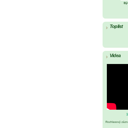
Bý
Toplist
Videa
M
Rozhlasový záz