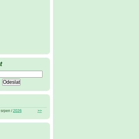
t
srpen /
2026
>>
ů