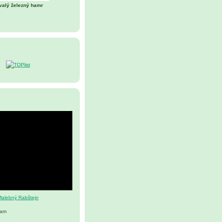
valý železný hamr
alebný Rabštejn
nam