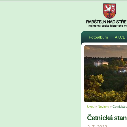
Fotoalbum
AKCE
Úvod
»
Novinky
»
Četnická s
Četnická stan