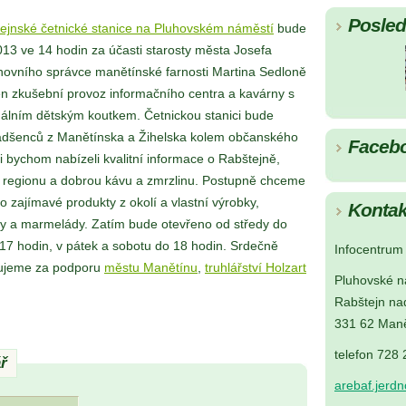
Posledn
tejnské četnické stanice na Pluhovském náměstí
bude
013 ve 14 hodin za účasti starosty města Josefa
hovního správce manětínské farnosti Martina Sedloně
en zkušební provoz informačního centra a kavárny s
nálním dětským koutkem. Četnickou stanici bude
adšenců z Manětínska a Žihelska kolem občanského
Faceb
i bychom nabízeli kvalitní informace o Rabštejně,
 regionu a dobrou kávu a zmrzlinu. Postupně chceme
 o zajímavé produkty z okolí a vlastní výrobky,
Kontak
vy a marmelády. Zatím bude otevřeno od středy do
17 hodin, v pátek a sobotu do 18 hodin. Srdečně
Infocentrum 
ujeme za podporu
městu Manětínu
,
truhlářství Holzart
Pluhovské n
Rabštejn na
331 62 Maně
telefon 728
ř
arebaf.jerd