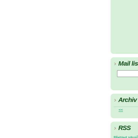
Mail lis
Archiv
<<
RSS
Přehled zdroj