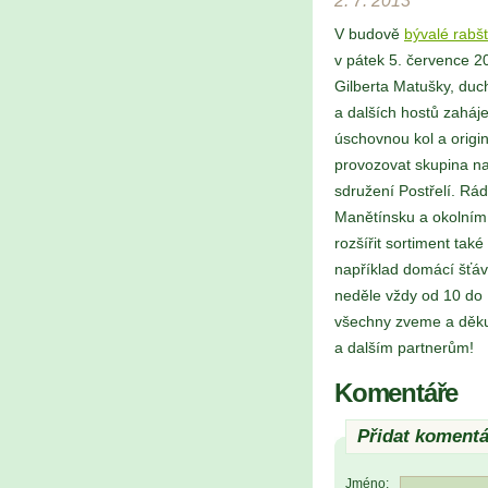
2. 7. 2013
V budově
bývalé rabš
v pátek 5. července 2
Gilberta Matušky, duc
a dalších hostů zaháj
úschovnou kol a origi
prov
ozovat skupina n
sdružení Postřelí. Rád
Manětínsku a okolním
rozšířit sortiment také
například domácí šťá
neděle vždy od 10 do 
všechny zveme a děk
a dalším partnerům!
Komentáře
Přidat komentá
Jméno: