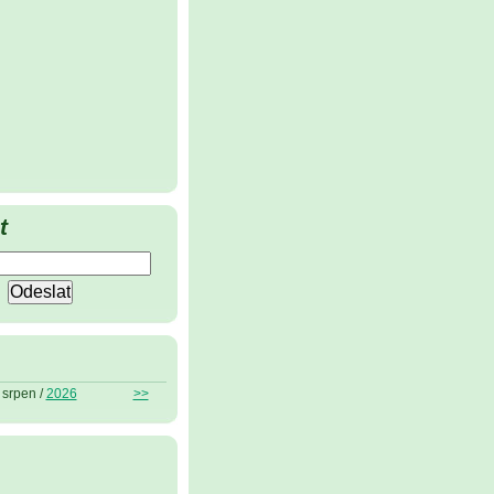
t
srpen /
2026
>>
ů