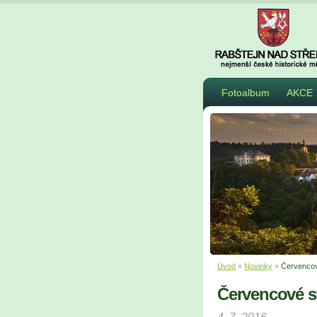
Fotoalbum
AKCE
Úvod
»
Novinky
»
Červencov
Červencové s