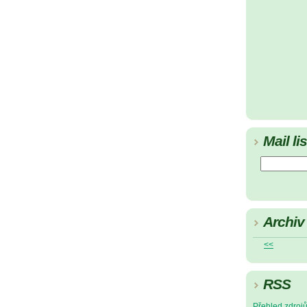
Mail lis
Archiv
<<
RSS
Přehled zdroj