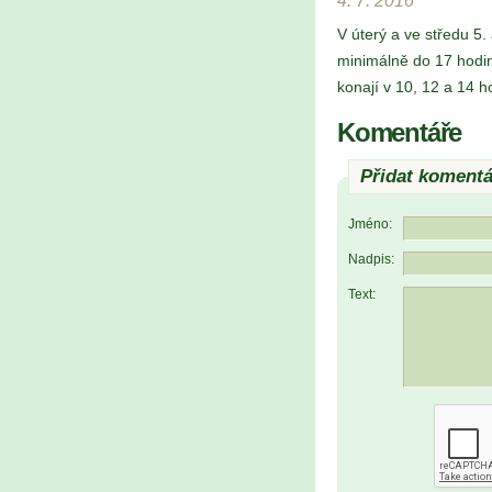
4. 7. 2016
V úterý a ve středu 5.
minimálně do 17 hodi
konají v 10, 12 a 14 
Komentáře
Přidat komentá
Jméno:
Nadpis:
Text: