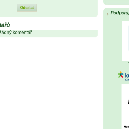
Podporu
tářů
 žádný komentář