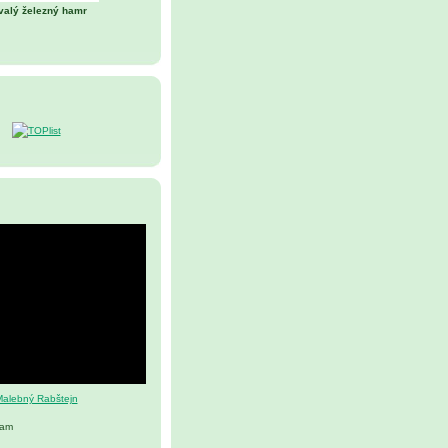
valý železný hamr
alebný Rabštejn
nam