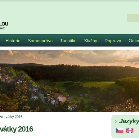
Historie
Samospráva
Turistika
Služby
Doprava
Odka
é svátky 2016
Jazyk
vátky 2016