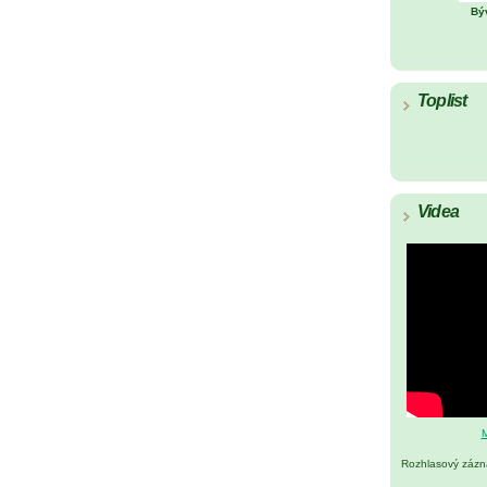
Bý
Toplist
Videa
M
Rozhlasový záz