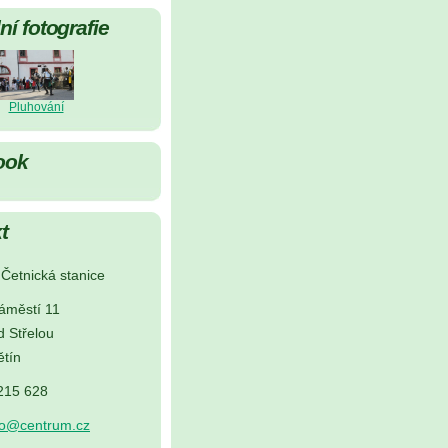
í fotografie
Pluhování
ook
t
Četnická stanice
áměstí 11
d Střelou
tín
 215 628
no@centrum.cz