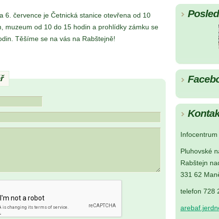
Posledn
 a 6. července je Četnická stanice otevřena od 10
n, muzeum od 10 do 15 hodin a prohlídky zámku se
hodin. Těšíme se na vás na Rabštejně!
Faceb
ř
Kontak
Infocentrum 
Pluhovské n
Rabštejn na
331 62 Maně
telefon 728
arebaf.jerd