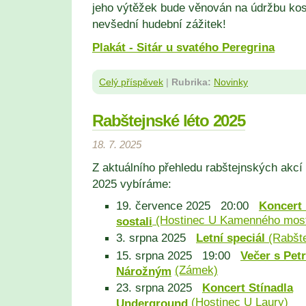
jeho výtěžek bude věnován na údržbu kos
nevšední hudební zážitek!
Plakát - Sitár u svatého Peregrina
Celý příspěvek
|
Rubrika:
Novinky
Rabštejnské léto 2025
18. 7. 2025
Z aktuálního přehledu rabštejnských akcí 
2025 vybíráme:
19. července 2025 20:00
Koncert
(Hostinec U Kamenného mos
sostali
3. srpna 2025
Letní speciál
(Rabšte
15. srpna 2025 19:00
Večer s Pet
(Zámek)
Nárožným
23. srpna 2025
Koncert Stínadla
(Hostinec U Laury)
Underground