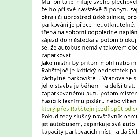
Muflon také miluje svého plechovéh
že ho při své návštěvě či pobytu z
okraji či uprostřed úzké silnice, pr
parkování je přece nedotknutelné. 
třeba na sobotní odpoledne naplá
zájezd do městečka a potom blokuj
se, že autobus nemá v takovém ob
zaparkovat.
Jako místní by přitom mohl nebo mě
Rabštejně je kritický nedostatek pa
záchytné parkoviště u Vranova se si
jeho stavba je během na delší trať.
zaparkovanému autu potom míste
hasiči k lesnímu požáru nebo víke
který přes Rabštejn jezdí opět od 
Pokud tedy slušný návštěvník ne
jet autobusem, zaparkuje své auto
kapacity parkovacích míst na další