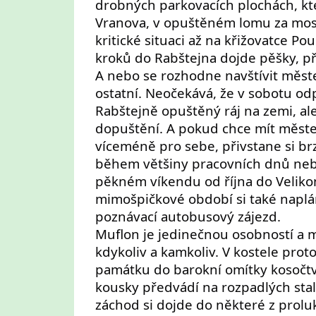
drobných parkovacích plochách, kt
Vranova, v opuštěném lomu za mo
kritické situaci až na křižovatce Pou
kroků do Rabštejna dojde pěšky, při
A nebo se rozhodne navštívit měst
ostatní. Neočekává, že v sobotu o
Rabštejně opuštěný ráj na zemi, ale
dopuštění. A pokud chce mít měste
víceméně pro sebe, přivstane si brz
během většiny pracovních dnů ne
pěkném víkendu od října do Veliko
mimošpičkové období si také naplá
poznávací autobusový zájezd.
Muflon je jedinečnou osobností a m
kdykoliv a kamkoliv. V kostele prot
památku do barokní omítky kosočtv
kousky předvádí na rozpadlých sta
záchod si dojde do některé z proluk