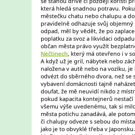
se stanou dříve či později kořistí p
která hledá snadnou potravu. Poku
městečku chatu nebo chalupu a do
pravidelně odhazuje svůj objemn
odpad, měl by vědět, že po zaplace
poplatku za svoz a likvidaci odpadu
občan města právo využít bezplat
Nečtinech
, který má otevřeno i v 
A když už je gril, nábytek nebo zá
naložena v autě nebo na vozíku, je 
odvézt do sběrného dvora, než se s
vybavení domácnosti tajně naházet
doufat, že mě neuvidí nikdo z míst
pokud kapacita kontejnerů nestačí
všemu výše uvedenému, tak si mil
města potichu zanadává, ale potom
či chalupy odveze s sebou do místa 
jako je to obvyklé třeba v Japonsku.