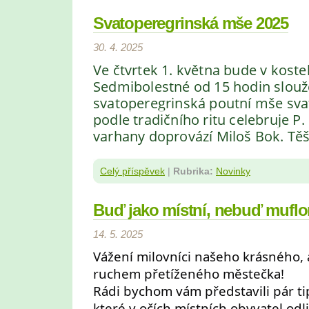
Svatoperegrinská mše 2025
30. 4. 2025
Ve čtvrtek 1. května bude v kost
Sedmibolestné od 15 hodin slou
svatoperegrinská poutní mše sva
podle tradičního ritu celebruje P.
varhany doprovází Miloš Bok. Těš
Celý příspěvek
|
Rubrika:
Novinky
Buď jako místní, nebuď muflo
14. 5. 2025
Vážení milovníci našeho krásného, 
ruchem přetíženého městečka!
Rádi bychom vám představili pár ti
které v očích místních obyvatel odl