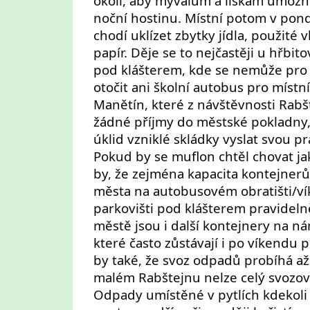
okolí, aby mývalům a liškám umožni
noční hostinu. Místní potom v pond
chodí uklízet zbytky jídla, použité v
papír. Děje se to nejčastěji u hřbit
pod klášterem, kde se nemůže pr
otočit ani školní autobus pro místn
Manětín, které z návštěvnosti Rab
žádné příjmy do městské pokladny
úklid vzniklé skládky vyslat svou pr
Pokud by se muflon chtěl chovat ja
by, že zejména kapacita kontejnerů 
města na autobusovém obratišti/
parkovišti pod klášterem pravidelně
městě jsou i další kontejnery na ná
které často zůstávají i po víkendu 
by také, že svoz odpadů probíhá až 
malém Rabštejnu nelze celý svozov
Odpady umístěné v pytlích kdekol