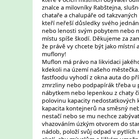
znalce a milovníky Rabštejna, slušn
chataře a chalupáře od takzvaných mu
kteří neřeší důsledky svého jednání
nebo lenosti svým pobytem nebo 
místu spíše škodí. Děkujeme za zam
že právě vy chcete být jako místní 
muflony!
Muflon má právo na likvidaci jakéh
kdekoli na území našeho městečka.
fastfoodu vyhodí z okna auta do př
zmrzliny nebo podpapírák třeba u
nábytkem nebo lepenkou z chaty či
polovinu kapacity nedostatkových 
kapacita kontejnerů na směsný ne
nestačí nebo se mu nechce zabývat
vhazováním úzkým otvorem do sta
nádob, položí svůj odpad v pytlích