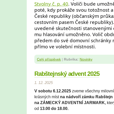
Stvolny č. p. 40
. Voliči bude umožn
poté, kdy prokáže svou totožnost a 
České republiky (občanským průk
cestovním pasem České republiky).
uvedené skutečnosti stanovenými 
mu hlasování umožněno. Volič obdrž
předem do své domovní schránky 
přímo ve volební místnosti.
Celý příspěvek
|
Rubrika:
Novinky
Rabštejnský advent 2025
1. 12. 2025
V sobotu 6.12.2025
zveme všechny milovní
krásných míst
na nádvoří zámku Rabštejn 
na
ZÁMECKÝ ADVENTNÍ JARMARK,
kter
od
13.00 do 18.00.