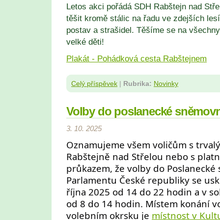
Letos akci pořádá SDH Rabštejn nad Stře
těšit kromě stálic na řadu ve zdejších le
postav a strašidel. Těšíme se na všechny
velké děti!
Plakát - Pohádková cesta Rabštejnem
Celý příspěvek
|
Rubrika:
Novinky
Volby do poslanecké sněmovn
3. 10. 2025
Oznamujeme všem voličům s trval
Rabštejně nad Střelou nebo s plat
průkazem, že volby do Poslanecké
Parlamentu České republiky se usku
října 2025 od 14 do 22 hodin a v so
od 8 do 14 hodin. Místem konání v
volebním okrsku je
místnost v Kul