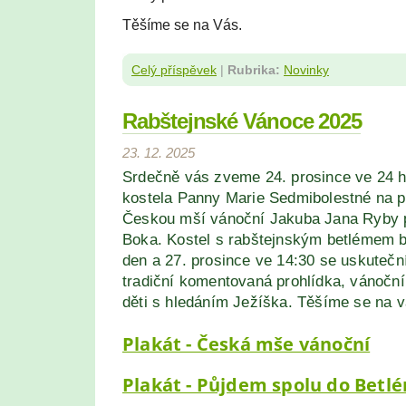
Těšíme se na Vás.
Celý příspěvek
|
Rubrika:
Novinky
Rabštejnské Vánoce 2025
23. 12. 2025
Srdečně vás zveme 24. prosince ve 24 h
kostela Panny Marie Sedmibolestné na p
Českou mší vánoční Jakuba Jana Ryby p
Boka. Kostel s rabštejnským betlémem 
den a 27. prosince ve 14:30 se uskutečn
tradiční komentovaná prohlídka, vánoční 
děti s hledáním Ježíška. Těšíme se na v
Plakát - Česká mše vánoční
Plakát - Půjdem spolu do Betl