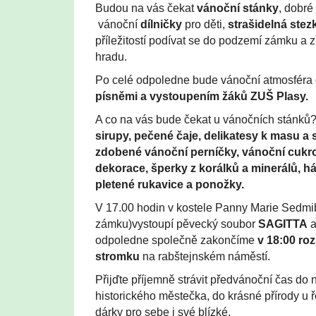
Budou na vás čekat
vánoční
stánky
, dobré
vánoční
dílničky
pro děti,
strašidelná stez
příležitostí podívat se do podzemí zámku a z
hradu.
Po celé odpoledne bude vánoční atmosféra
písněmi a vystoupením žáků ZUŠ Plasy.
A co na vás bude čekat u vánočních stánků
sirupy, pečené čaje, delikatesy k masu a
zdobené vánoční perníčky, vánoční cukro
dekorace, šperky z korálků a minerálů, h
pletené rukavice a ponožky.
V 17.00 hodin v kostele Panny Marie Sedmi
zámku)vystoupí pěvecký soubor
SAGITTA
a
odpoledne společně zakončíme
v 18:00
ro
stromku
na rabštejnském náměstí.
Přijďte příjemně strávit předvánoční čas d
historického městečka, do krásné přírody u ř
dárky pro sebe i své blízké.