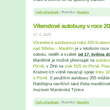
Celý příspěvek
|
Rubrika:
Novinky
Víkendové autobusy v roce 20
17. 5. 2025
Víkendová autobusová linka 355 Kralovic
nad Střelou - Manětín
je v letošním roc
sobotu, neděli a svátek
od 17. května do
Manětíně je možné přestoupit na
autobus
Plzně
, v Žihli na
vlak R25 do Plzně, Plas
Kralovicích volně navazují spoje
linky 3
a Plzně
. S použitím autobusu 355 můžet
Rabštejna navštívit také třeba manětín
muzeum Mariánská Týnice
Celý příspěvek
|
Rubrika:
Novinky