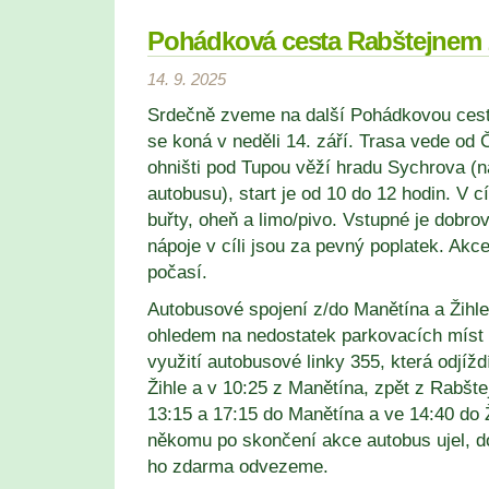
Pohádková cesta Rabštejnem 
14. 9. 2025
Srdečně zveme na další Pohádkovou cest
se koná v neděli 14. září. Trasa vede od 
ohništi pod Tupou věží hradu Sychrova (n
autobusu), start je od 10 do 12 hodin. V cí
buřty, oheň a limo/pivo. Vstupné je dobro
nápoje v cíli jsou za pevný poplatek. Ak
počasí.
Autobusové spojení z/do Manětína a Žihl
ohledem na nedostatek parkovacích míst 
využití autobusové linky 355, která odjížd
Žihle a v 10:25 z Manětína, zpět z Rabšte
13:15 a 17:15 do Manětína a ve 14:40 do 
někomu po skončení akce autobus ujel, d
ho zdarma odvezeme.