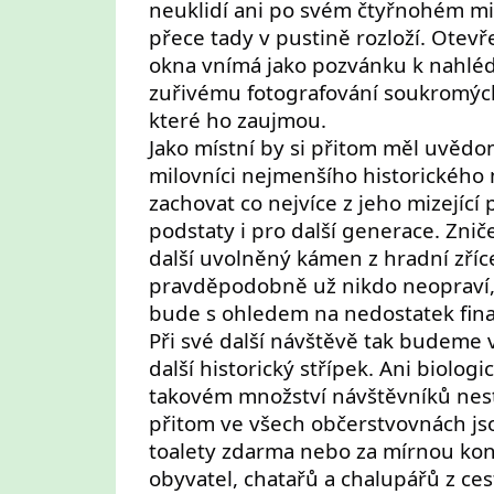
neuklidí ani po svém čtyřnohém mil
přece tady v pustině rozloží. Otev
okna vnímá jako pozvánku k nahlé
zuřivému fotografování soukromýc
které ho zaujmou.
Jako místní by si přitom měl uvědom
milovníci nejmenšího historického 
zachovat co nejvíce z jeho mizejíc
podstaty i pro další generace. Zn
další uvolněný kámen z hradní zříc
pravděpodobně už nikdo neopraví,
bude s ohledem na nedostatek finan
Při své další návštěvě tak budeme 
další historický střípek. Ani biolog
takovém množství návštěvníků nest
přitom ve všech občerstvovnách jso
toalety zdarma nebo za mírnou kon
obyvatel, chatařů a chalupářů z ce