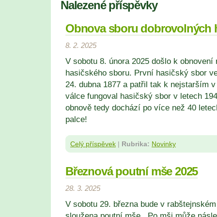
Nalezené příspěvky
Obnova sboru dobrovolných 
8. 2. 2025
V sobotu 8. února 2025 došlo k obnovení
hasičského sboru. První hasičský sbor ve
24. dubna 1877 a patřil tak k nejstarším 
válce fungoval hasičský sbor v letech 194
obnově tedy dochází po více než 40 lete
palce!
Celý příspěvek
|
Rubrika:
Novinky
Březnová poutní mše 2025
28. 3. 2025
V sobotu 29
. března
bude v rabštejnském 
sloužena poutní mše. Po mši může násl