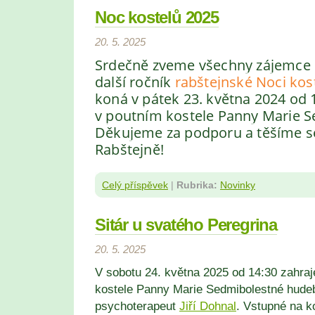
Noc kostelů 2025
20. 5. 2025
Srdečně zveme všechny zájemce
další ročník
rabštejnské Noci kos
koná v pátek 23. května 2024
od 1
v poutním kostele Panny Marie S
Děkujeme za podporu a těšíme s
Rabštejně!
Celý příspěvek
|
Rubrika:
Novinky
Sitár u svatého Peregrina
20. 5. 2025
V sobotu 24. května 2025 od 14:30 zahra
kostele Panny Marie Sedmibolestné hudeb
psychoterapeut
Jiří Dohnal
. Vstupné na k