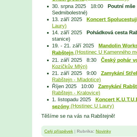
30. srpna 2025 18:00
Poutní mše
Sedmibolestné)
13. září 2025
Koncert Spolucestují
Laury)
14. září 2025
Pohádková cesta Ra
stanice)
19. - 21. září 2025
Mandolin Work
(Hostinec U Kamenného m
Rabštejn
21. září 2025 8:30
Český pohár v
Kozičkův Mlýn)
21. září 2025 9:00
Zamykání Stře
Rabštejn - Mladotice)
Říjen 2025 10:00
Zamykání Rabšt
Rabštejn - Kralovice)
1. listopadu 2025
Koncert K.U.T.U.
(Hostinec U Laury)
sezóny
Těšíme se na vás na Rabštejně!
Celý příspěvek
|
Rubrika:
Novinky