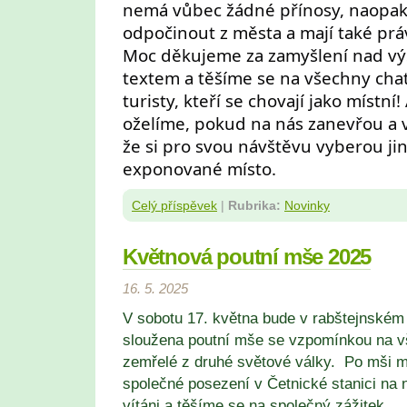
nemá vůbec žádné přínosy, naopak 
odpočinout z města a mají také prá
Moc děkujeme za zamyšlení nad v
textem a těšíme se na všechny chat
turisty, kteří se chovají jako místní
oželíme, pokud na nás zanevřou a vy
že si pro svou návštěvu vyberou j
exponované místo.
Celý příspěvek
|
Rubrika:
Novinky
Květnová poutní mše 2025
16. 5. 2025
V sobotu 17. května bude v rabštejnském 
sloužena poutní mše se vzpomínkou na v
zemřelé z druhé světové války. Po mši 
společné posezení v Četnické stanici na 
vítáni a těšíme se na společný zážitek.