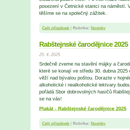
posezení v Četnické stanici na náměstí. V
těšíme se na společný zážitek.
Celý příspěvek
|
Rubrika:
Novinky
Rabštejnské čarodějnice 2025
25. 4. 2025
Srdečně zveme na stavění májky a čarodě
které se konají ve středu 30. dubna 2025
věží nad bývalou poštou. Dorazte v hojné
alkoholické i nealkoholické lektvary budou
pořádá Sbor dobrovolných hasičů Rabštej
se na vás!
Plakát - Rabštejnské čarodějnice 2025
Celý příspěvek
|
Rubrika:
Novinky