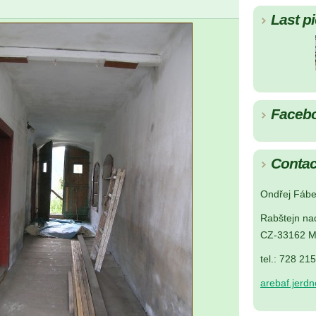
Last pi
Faceb
Contac
Ondřej Fábe
Rabštejn na
CZ-33162 M
tel.: 728 21
arebaf.jerd