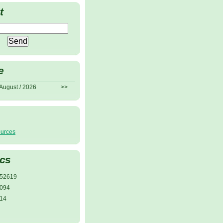
t
e
August / 2026
>>
ources
ics
52619
094
14