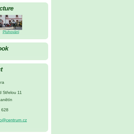
cture
Pluhování
ook
t
ra
d Střelou 11
anětín
5 628
no@centrum.cz