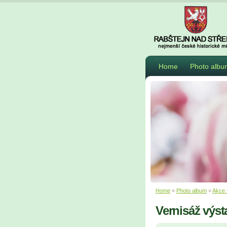
Home
Photo albu
Home
»
Photo album
»
Akce 
Vernisáž výs