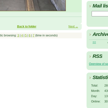
Mail lis
Back to folder
Next →
Archiv
tic browsing:
3
|
4
|
5
|
6
|
7
(time in seconds)
<<
RSS
Overview of s
Statist
Total:
28
Month:
43
Day:
13
Online:
30