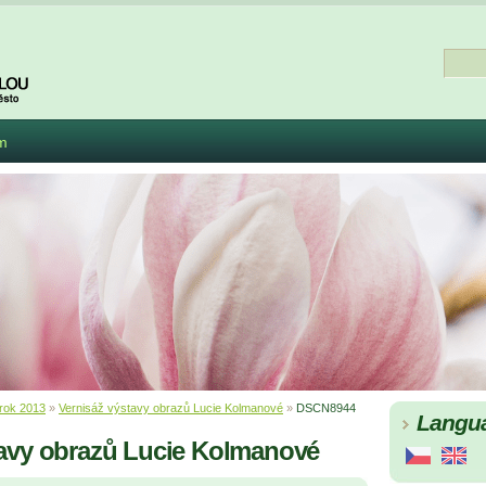
m
rok 2013
»
Vernisáž výstavy obrazů Lucie Kolmanové
»
DSCN8944
Langu
tavy obrazů Lucie Kolmanové