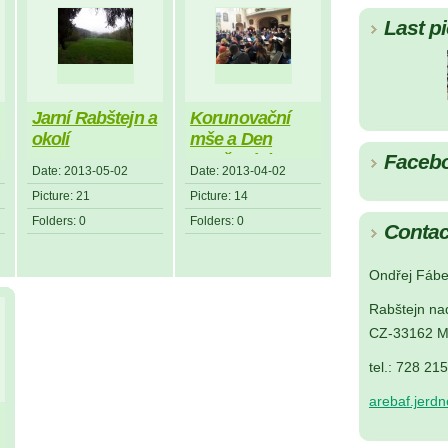
Last pi
Jarní Rabštejn a
Korunovační
okolí
mše a Den
otevřených vrat
Faceb
Date:
2013-05-02
Date:
2013-04-02
Picture:
21
Picture:
14
Folders:
0
Folders:
0
Contac
Ondřej Fábe
Rabštejn na
CZ-33162 M
tel.: 728 21
arebaf.jerd