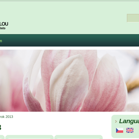
m
rok 2013
Langu
3