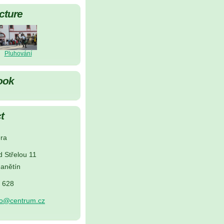
cture
Pluhování
ook
t
ra
d Střelou 11
anětín
5 628
no@centrum.cz