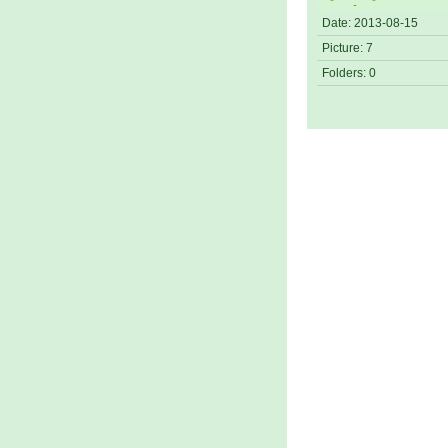
Lucie
Date:
2013-08-15
Kolmanové
Picture:
7
Folders:
0