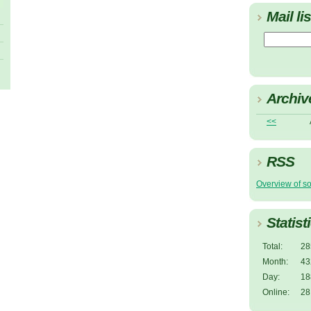
Mail lis
Archiv
<<
RSS
Overview of s
Statist
Total:
28
Month:
43
Day:
18
Online:
28