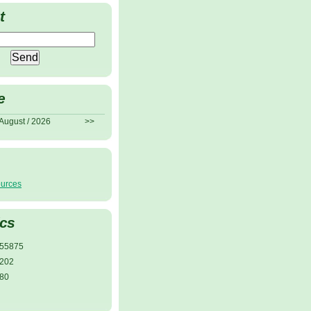
t
e
August / 2026
>>
ources
ics
55875
202
80