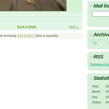
Mail lis
Back to folder
Next →
Archiv
tic browsing:
3
|
4
|
5
|
6
|
7
(time in seconds)
<<
RSS
Overview of s
Statist
Total:
28
Month:
43
Day:
18
Online:
39