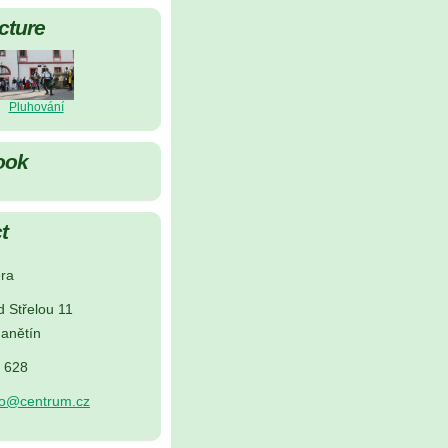
cture
Pluhování
ook
t
ra
d Střelou 11
anětín
5 628
no@centrum.cz