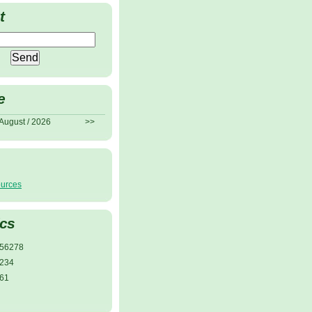
t
e
August / 2026
>>
ources
ics
56278
234
61