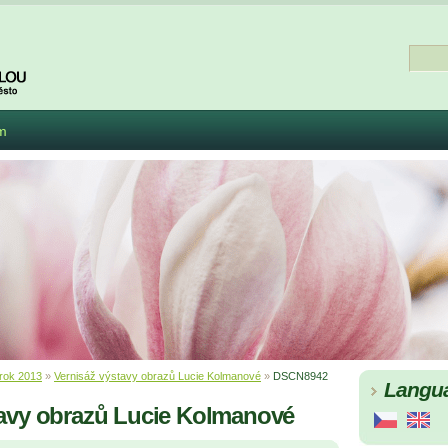
m
rok 2013
»
Vernisáž výstavy obrazů Lucie Kolmanové
»
DSCN8942
Langu
tavy obrazů Lucie Kolmanové