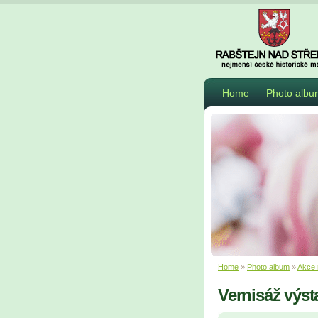
Home
Photo albu
Home
»
Photo album
»
Akce 
Vernisáž výs