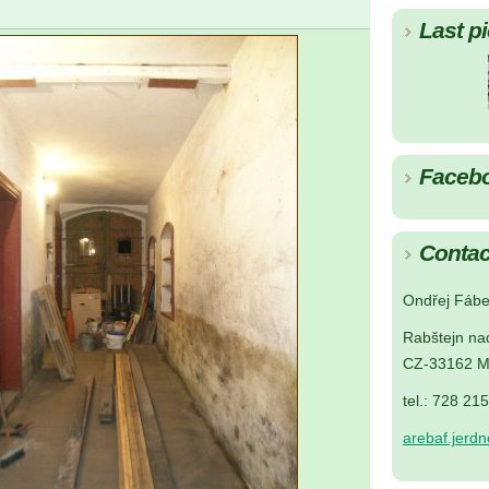
Last pi
Faceb
Contac
Ondřej Fábe
Rabštejn na
CZ-33162 M
tel.: 728 21
arebaf.jerd