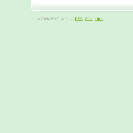
© 2026 eStránky.cz
|
RSS
|
Print
|
Up ↑