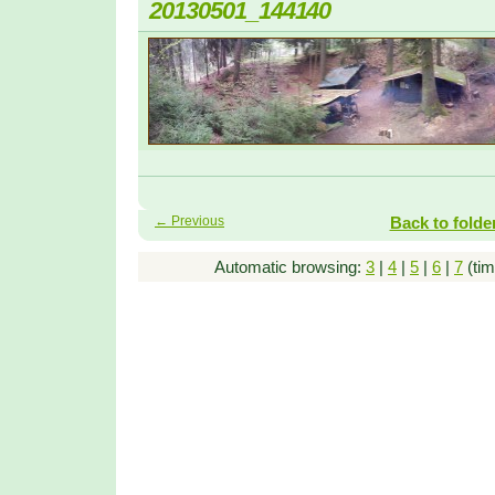
20130501_144140
← Previous
Back to folde
Automatic browsing:
3
|
4
|
5
|
6
|
7
(tim