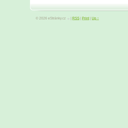
© 2026 eStránky.cz
|
RSS
|
Print
|
Up ↑