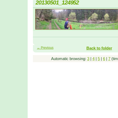
20130501_124952
← Previous
Back to folder
Automatic browsing:
3
|
4
|
5
|
6
|
7
(tim