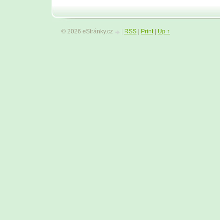
© 2026 eStránky.cz
|
RSS
|
Print
|
Up ↑