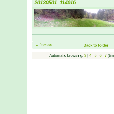
20130501_114616
← Previous
Back to folder
Automatic browsing:
3
|
4
|
5
|
6
|
7
(tim