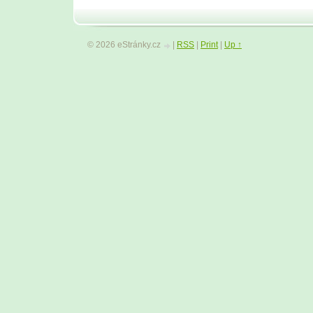
© 2026 eStránky.cz
|
RSS
|
Print
|
Up ↑