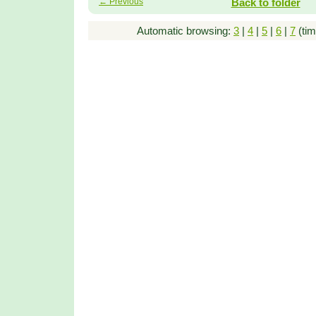
← Previous
Back to folder
Automatic browsing:
3
|
4
|
5
|
6
|
7
(tim