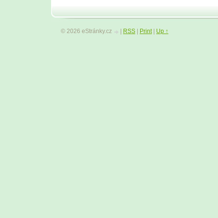
© 2026 eStránky.cz
|
RSS
|
Print
|
Up ↑