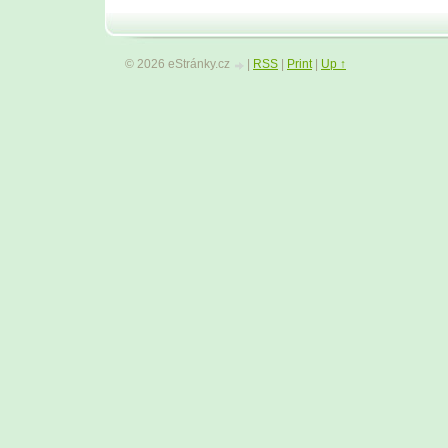
© 2026 eStránky.cz
|
RSS
|
Print
|
Up ↑