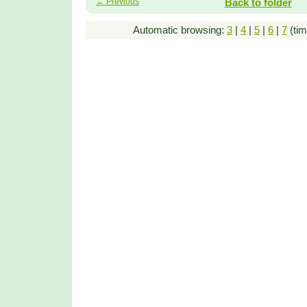
← Previous
Back to folder
Automatic browsing:
3
|
4
|
5
|
6
|
7
(tim