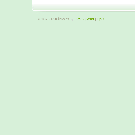
© 2026 eStránky.cz
|
RSS
|
Print
|
Up ↑