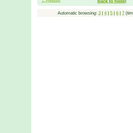
← Previous
Back to folder
Automatic browsing:
3
|
4
|
5
|
6
|
7
(tim