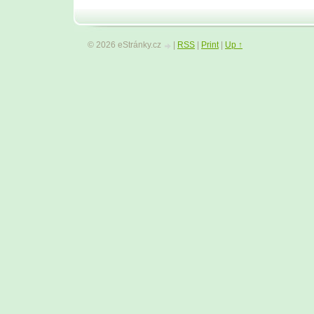
© 2026 eStránky.cz
|
RSS
|
Print
|
Up ↑