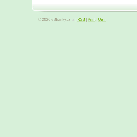
© 2026 eStránky.cz
|
RSS
|
Print
|
Up ↑