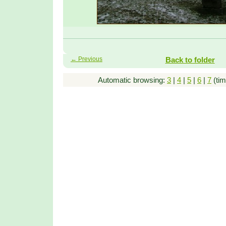
← Previous
Back to folder
Automatic browsing:
3
|
4
|
5
|
6
|
7
(tim