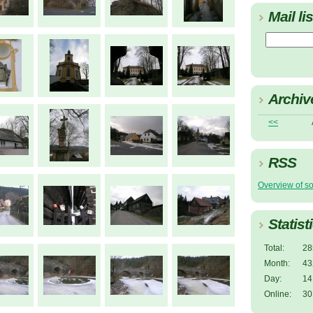
Mail lis
Archiv
<<
RSS
Overview of s
Statist
Total:
28
Month:
43
Day:
14
Online:
30