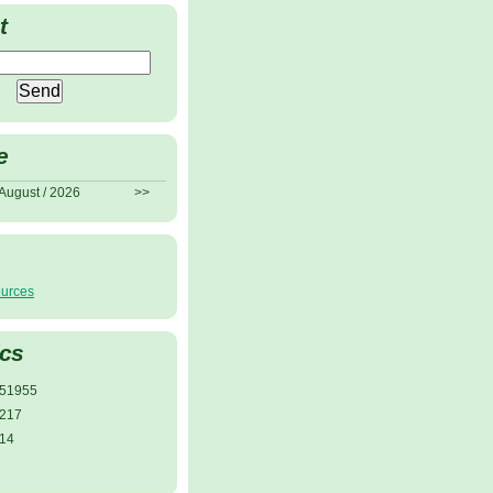
t
e
August / 2026
>>
ources
ics
51955
217
14