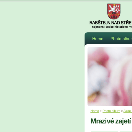
Home
Photo albu
Home
»
Photo album
»
Akce 
Mrazivé zajetí