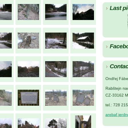
Last pi
Faceb
Contac
Ondřej Fábe
Rabštejn na
CZ-33162 M
tel.: 728 21
arebaf.jerd