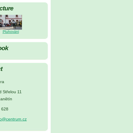
cture
Pluhování
ook
t
ra
d Střelou 11
anětín
5 628
no@centrum.cz