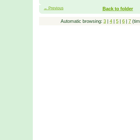
← Previous
Back to folder
Automatic browsing:
3
|
4
|
5
|
6
|
7
(tim