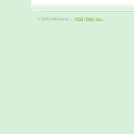
© 2026 eStránky.cz
|
RSS
|
Print
|
Up ↑