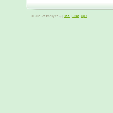
© 2026 eStránky.cz
|
RSS
|
Print
|
Up ↑