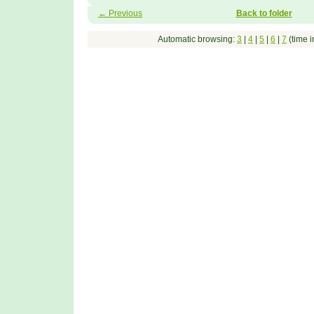
← Previous
Back to folder
Automatic browsing:
3
|
4
|
5
|
6
|
7
(time 