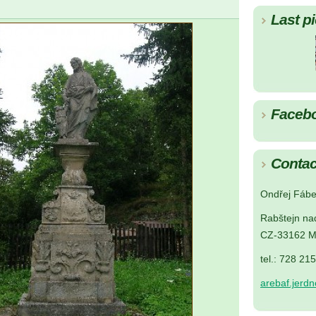
Last pi
Faceb
Contac
Ondřej Fábe
Rabštejn na
CZ-33162 M
tel.: 728 21
arebaf.jerd