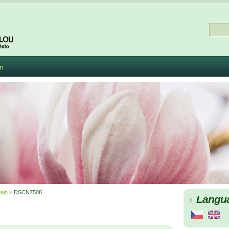
m
ejn
»
DSCN7508
Langu