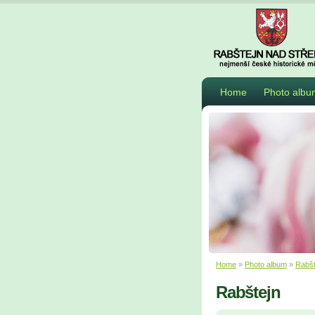
Home
Photo albu
Home
»
Photo album
»
Rabšt
Rabštejn