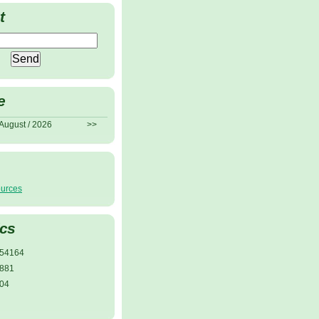
t
e
August / 2026
>>
ources
ics
54164
881
04