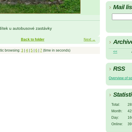
Mail lis
 dítek u autobusové zastávky
Back to folder
Next →
Archiv
tic browsing:
3
|
4
|
5
|
6
|
7
(time in seconds)
<<
RSS
Overview of s
Statist
Total:
28
Month:
42
Day:
16
Online:
39