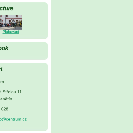
cture
Pluhování
ook
t
ra
d Střelou 11
anětín
5 628
no@centrum.cz