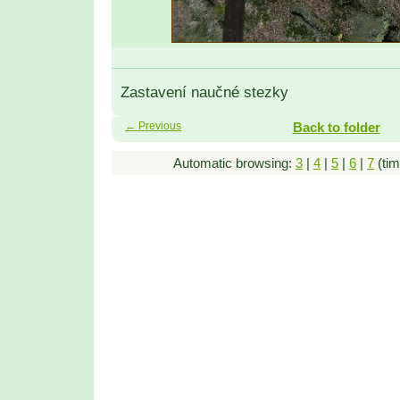
Zastavení naučné stezky
← Previous
Back to folder
Automatic browsing:
3
|
4
|
5
|
6
|
7
(tim