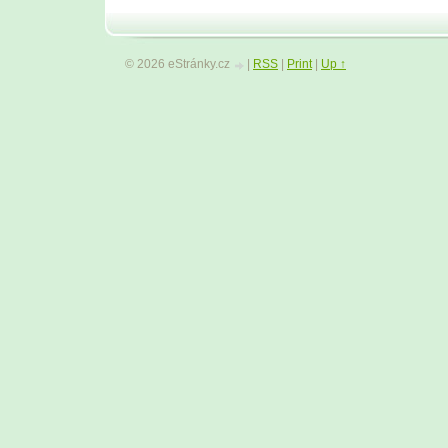
© 2026 eStránky.cz
|
RSS
|
Print
|
Up ↑