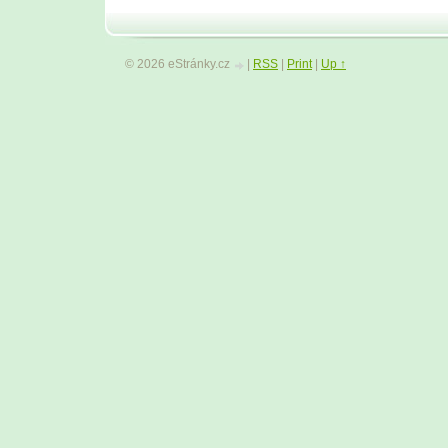
© 2026 eStránky.cz
|
RSS
|
Print
|
Up ↑