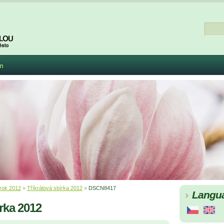
m
rok 2012
»
Tříkrálová sbírka 2012
»
DSCN8417
Langu
írka 2012