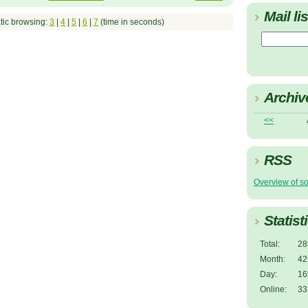
Mail lis
tic browsing:
3
|
4
|
5
|
6
|
7
(time in seconds)
Archiv
<<
RSS
Overview of s
Statist
Total:
28
Month:
42
Day:
16
Online:
33