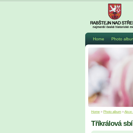
Home
Photo albu
Home
»
Photo album
»
Akce 
Tříkrálová sb