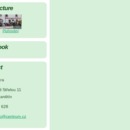
cture
Pluhování
ook
t
ra
d Střelou 11
anětín
5 628
no@centrum.cz