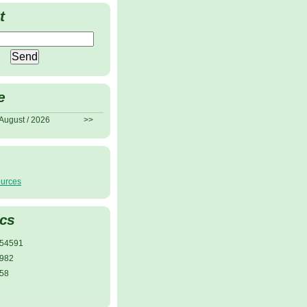
t
e
August / 2026
>>
ources
ics
54591
982
58