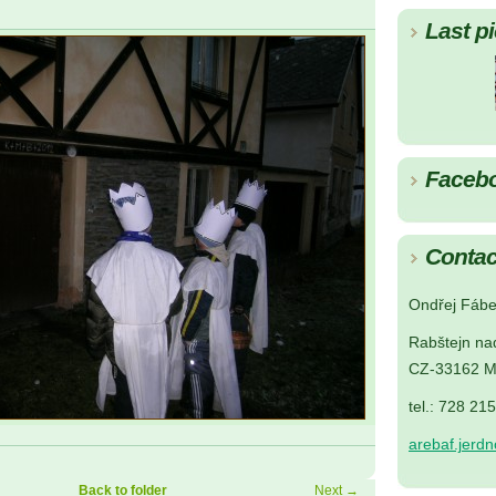
Last pi
Faceb
Contac
Ondřej Fábe
Rabštejn na
CZ-33162 M
tel.: 728 21
arebaf.jerd
Back to folder
Next →