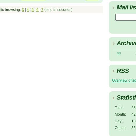
Mail lis
tic browsing:
3
|
4
|
5
|
6
|
7
(time in seconds)
Archiv
<<
RSS
Overview of s
Statist
Total:
28
Month:
42
Day:
13
Online:
35