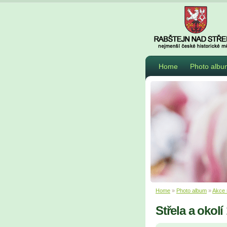
Home
Photo albu
Home
»
Photo album
»
Akce 
Střela a okolí