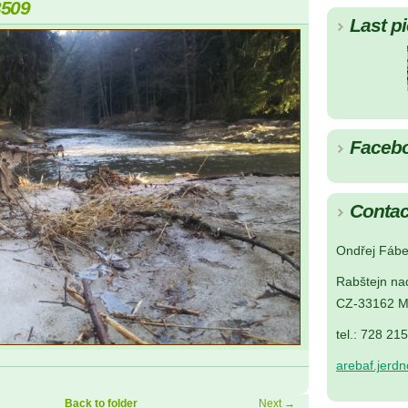
3509
Last pi
Faceb
Contac
Ondřej Fábe
Rabštejn na
CZ-33162 M
tel.: 728 21
arebaf.jerd
Back to folder
Next →