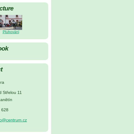
cture
Pluhování
ook
t
ra
d Střelou 11
anětín
5 628
no@centrum.cz