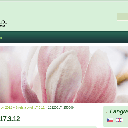
m
rok 2012
»
Střela a okolí 17.3.12
»
20120317_153509
Langu
 17.3.12