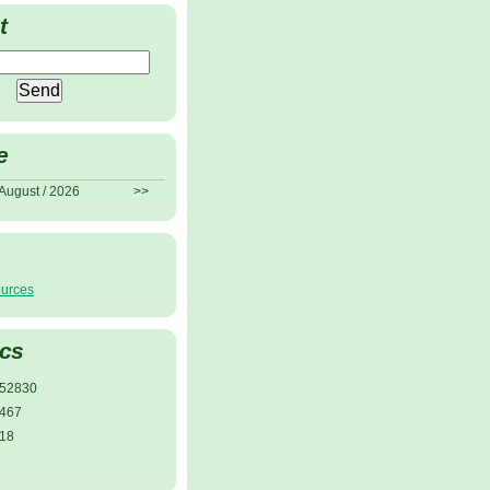
t
e
August / 2026
>>
ources
ics
52830
467
18