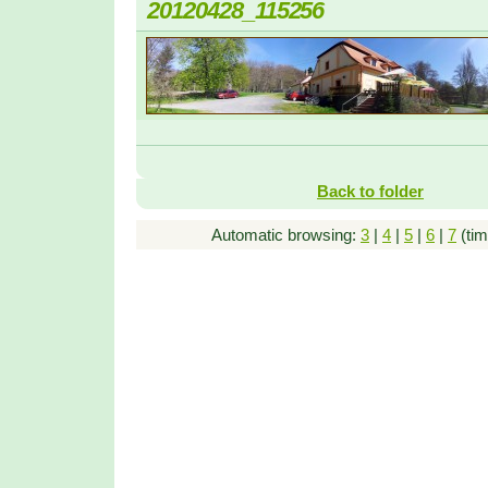
20120428_115256
Back to folder
Automatic browsing:
3
|
4
|
5
|
6
|
7
(tim