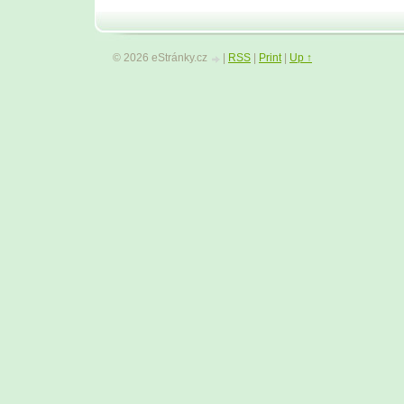
© 2026 eStránky.cz
|
RSS
|
Print
|
Up ↑