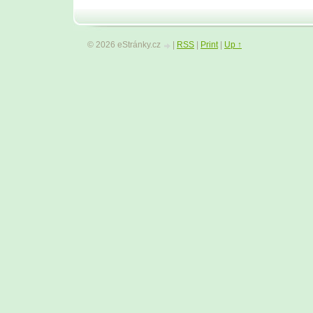
© 2026 eStránky.cz
|
RSS
|
Print
|
Up ↑