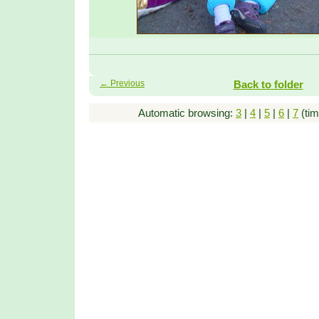
← Previous
Back to folder
Automatic browsing:
3
|
4
|
5
|
6
|
7
(tim