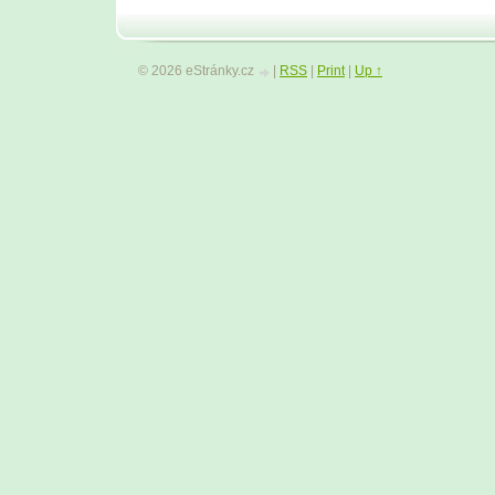
© 2026 eStránky.cz
|
RSS
|
Print
|
Up ↑