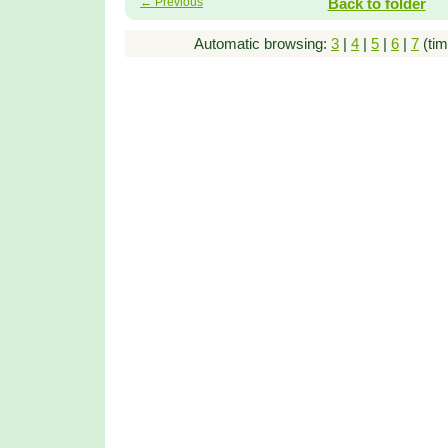
← Previous
Back to folder
Automatic browsing:
3
|
4
|
5
|
6
|
7
(tim