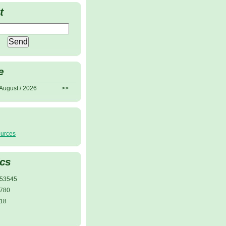
t
e
August / 2026
>>
ources
ics
53545
780
18