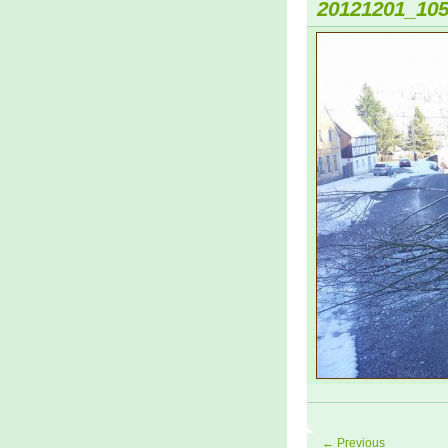
20121201_10
← Previous