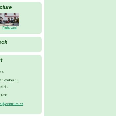
cture
Pluhování
ook
t
ra
d Střelou 11
anětín
5 628
no@centrum.cz