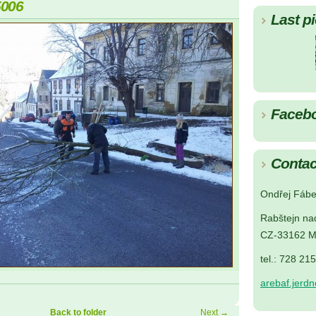
5006
Last pi
Faceb
Contac
Ondřej Fábe
Rabštejn na
CZ-33162 M
tel.: 728 21
arebaf.jerd
Back to folder
Next →