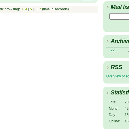
Mail lis
tic browsing:
3
|
4
|
5
|
6
|
7
(time in seconds)
Archiv
<<
RSS
Overview of s
Statist
Total:
28
Month:
42
Day:
15
Online:
46