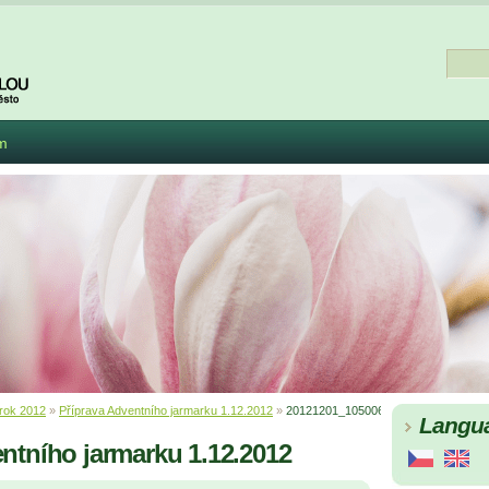
m
rok 2012
»
Příprava Adventního jarmarku 1.12.2012
»
20121201_105006
Langu
ntního jarmarku 1.12.2012