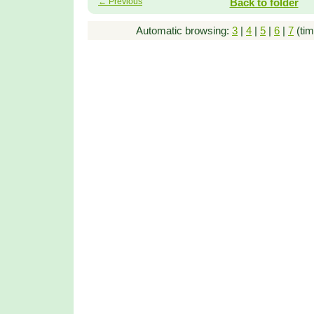
← Previous
Back to folder
Automatic browsing:
3
|
4
|
5
|
6
|
7
(tim