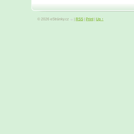
© 2026 eStránky.cz
|
RSS
|
Print
|
Up ↑