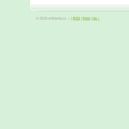
© 2026 eStránky.cz
|
RSS
|
Print
|
Up ↑