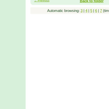
← Previous
Back to folder
Automatic browsing:
3
|
4
|
5
|
6
|
7
(tim