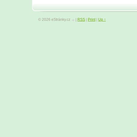
© 2026 eStránky.cz
|
RSS
|
Print
|
Up ↑