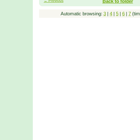
← Previous
Back to folder
Automatic browsing:
3
|
4
|
5
|
6
|
7
(tim