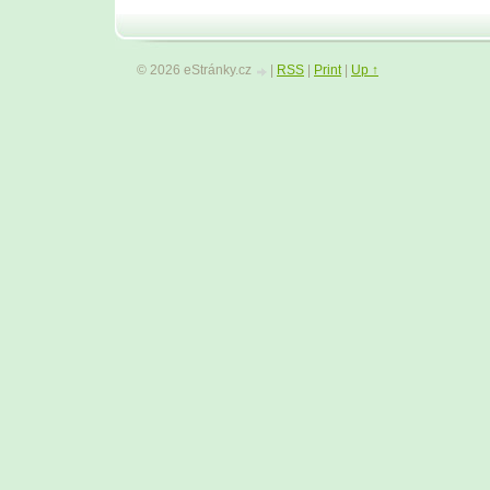
© 2026 eStránky.cz
|
RSS
|
Print
|
Up ↑