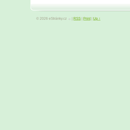
© 2026 eStránky.cz
|
RSS
|
Print
|
Up ↑