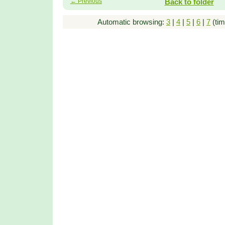
← Previous
Back to folder
Automatic browsing:
3
|
4
|
5
|
6
|
7
(tim