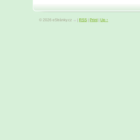
© 2026 eStránky.cz
|
RSS
|
Print
|
Up ↑