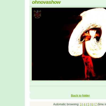
ohnovashow
Back to folder
Automatic browsing:
3
|
4
|
5
|
6
|
7
(time 