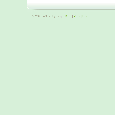
© 2026 eStránky.cz
|
RSS
|
Print
|
Up ↑